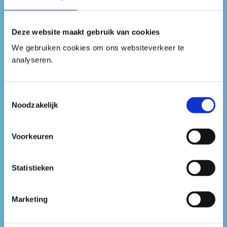
Klik hier als je van een Gelderse school of
Deze website maakt gebruik van cookies
cultuurpunt bent (m.u.v. de steden Arnhem,
Apeldoorn, Ede of Nijmegen)
We gebruiken cookies om ons websiteverkeer te
analyseren.
Toestemmingsselectie
Noodzakelijk
Voorkeuren
Route
Cultuureducatie
Statistieken
Arnhem
Marketing